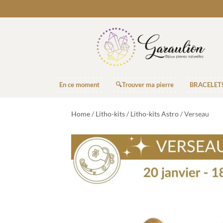
En ce moment
🔍Trouver ma pierre
BRACELET
Home
/
Litho-kits
/
Litho-kits Astro
/ Verseau