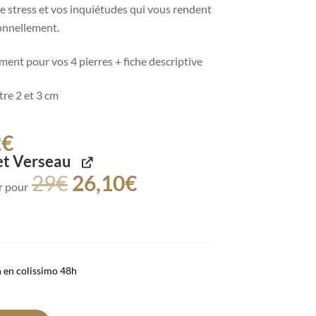
e stress et vos inquiétudes qui vous rendent
ionnellement.
ent pour vos 4 pierres + fiche descriptive
ntre 2 et 3 cm
2
€
et Verseau
29
€
26,10
€
r pour
n en colissimo 48h