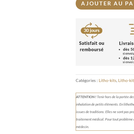
AJOUTER AU PA
Catégories :
Litho-kits
,
Litho-ki
ATTENTION !
Tenir
hors de la portée de
inhalation de petits éléments.
En lithoth
issues de traditions. Elles ne sont pas p
traitement médical. Pour tout problème
médecin.