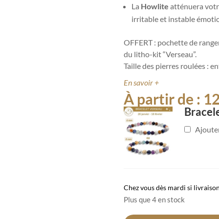
La
Howlite
atténuera votr
irritable et instable émot
OFFERT : pochette de rangem
du litho-kit “Verseau”.
Taille des pierres roulées : e
En savoir +
À partir de :
1
Bracel
Ajoute
Chez vous dès mardi si livraiso
Plus que 4 en stock