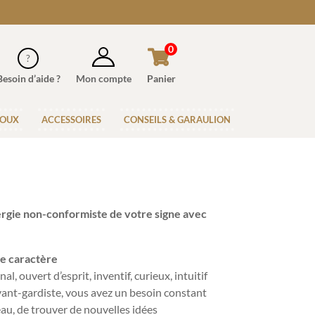
0
Besoin d’aide ?
Mon compte
Panier
JOUX
ACCESSOIRES
CONSEILS & GARAULION
ergie non-conformiste
de votre signe avec
de caractère
l, ouvert d’esprit, inventif, curieux, intuitif
vant-gardiste, vous avez un besoin constant
veau, de trouver de nouvelles idées