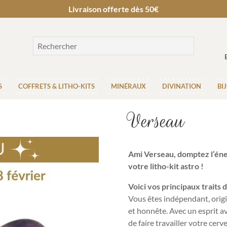
Livraison offerte dès 50€
S
COFFRETS & LITHO-KITS
MINÉRAUX
DIVINATION
BI
Verseau
Ami Verseau, domptez l’én
votre litho-kit astro !
Voici vos principaux traits 
Vous êtes indépendant, origina
et honnête. Avec un esprit a
de faire travailler votre cer