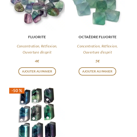
FLUORITE
OCTAÈDRE FLUORITE
Concentration, Réflexion,
Concentration, Réflexion,
Ouverture d’esprit
Ouverture d’esprit
4
€
5
€
AJOUTER AU PANIER
AJOUTER AU PANIER
-50 %