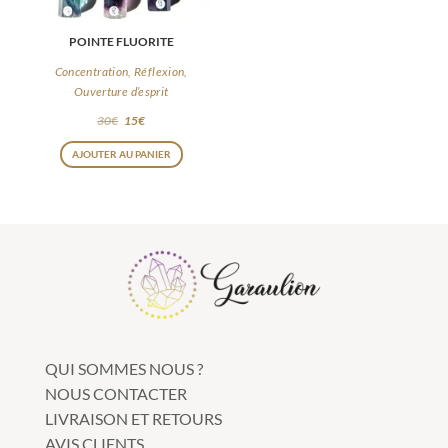
POINTE FLUORITE
Concentration, Réflexion,
Ouverture d’esprit
30
€
15
€
Ce
AJOUTER AU PANIER
produit
a
plusieurs
variations.
Les
options
peuvent
être
QUI SOMMES NOUS ?
choisies
NOUS CONTACTER
sur
LIVRAISON ET RETOURS
la
AVIS CLIENTS