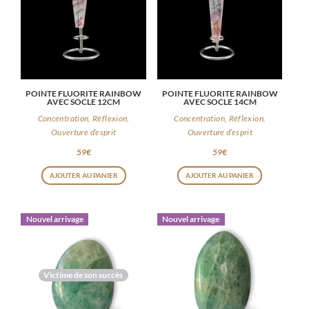
POINTE FLUORITE RAINBOW
POINTE FLUORITE RAINBOW
AVEC SOCLE 12CM
AVEC SOCLE 14CM
Concentration, Réflexion,
Concentration, Réflexion,
Ouverture d’esprit
Ouverture d’esprit
59
€
59
€
AJOUTER AU PANIER
AJOUTER AU PANIER
Nouvel arrivage
Nouvel arrivage
Victime de son succès