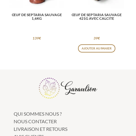
choisies
choisies
ŒUF DE SEPTARIA SAUVAGE
ŒUF DE SEPTARIA SAUVAGE
sur
sur
1,6KG
421G AVEC CALCITE
la
la
page
page
139
€
39
€
du
du
produit
produit
AJOUTER AU PANIER
QUI SOMMES NOUS ?
NOUS CONTACTER
LIVRAISON ET RETOURS