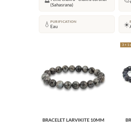
(Sahasrana)
PURIFICATION
💧
☀️
Eau
3 + 1 
BRACELET LARVIKITE 10MM
BR