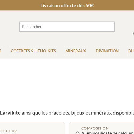
Livraison offerte dès 50€
S
COFFRETS & LITHO-KITS
MINÉRAUX
DIVINATION
BI
Larvikite
ainsi que les bracelets, bijoux et minéraux disponibl
COMPOSITION
COULEUR
⛰️
Aluminosilicate de calcium