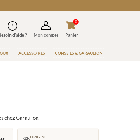
0
Besoin d’aide ?
Mon compte
Panier
JOUX
ACCESSOIRES
CONSEILS & GARAULION
es chez Garaulion.
ORIGINE
🌍
 et