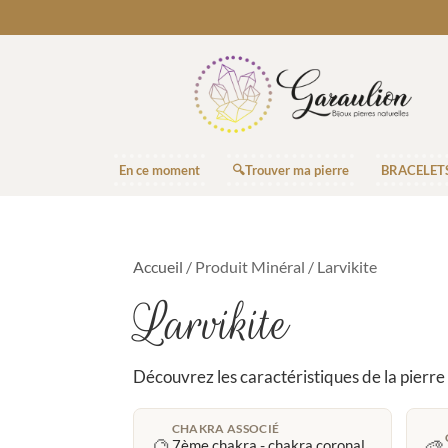
En ce moment
🔍Trouver ma pierre
BRACELET
Accueil
/ Produit Minéral / Larvikite
Larvikite
Découvrez les caractéristiques de la pierre
CHAKRA ASSOCIÉ
🔮
🎨
7ème chakra - chakra coronal