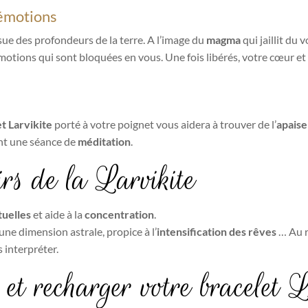
 émotions
ue des profondeurs de la terre. A l’image du
magma
qui jaillit du 
 émotions qui sont bloquées en vous. Une fois libérés, votre cœur e
t Larvikite
porté à votre poignet vous aidera à trouver de l’
apais
ant une séance de
méditation
.
rs de la Larvikite
tuelles
et aide à la
concentration
.
 une dimension astrale, propice à l’
intensification des rêves
… Au ré
s interpréter.
et recharger votre bracelet L