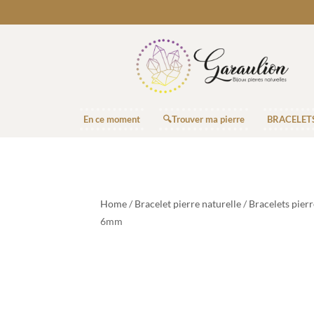
En ce moment
🔍Trouver ma pierre
BRACELET
Home
/
Bracelet pierre naturelle
/
Bracelets pier
6mm