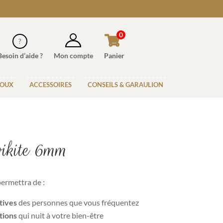
0
Besoin d’aide ?
Mon compte
Panier
JOUX
ACCESSOIRES
CONSEILS & GARAULION
vikite 6mm
ermettra de :
tives
des personnes que vous fréquentez
tions
qui nuit à votre bien-être