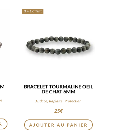
3 + 1 offert
MM
BRACELET TOURMALINE OEIL
DE CHAT 6MM
re
Audace, Rapidité, Protection
25
€
R
AJOUTER AU PANIER