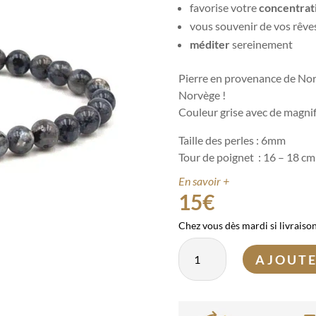
favorise votre
concentrat
vous souvenir de vos rêves
méditer
sereinement
Pierre en provenance de N
Norvège !
Couleur grise avec de magnif
Taille des perles : 6mm
Tour de poignet : 16 – 18 cm
En savoir +
15
€
Chez vous dès mardi si livraiso
quantité
AJOUTE
de
Bracelet
Larvikite