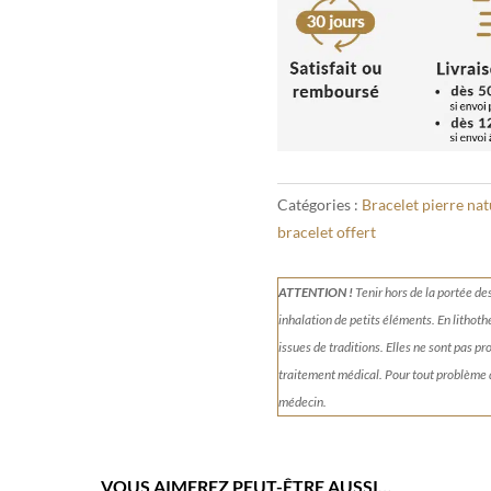
6mm
Catégories :
Bracelet pierre nat
bracelet offert
ATTENTION !
Tenir
hors de la portée de
inhalation de petits éléments.
En lithoth
issues de traditions. Elles ne sont pas p
traitement médical. Pour tout problème
médecin.
VOUS AIMEREZ PEUT-ÊTRE AUSSI…