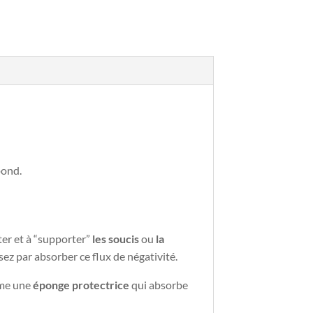
pond.
ter et à “supporter”
les soucis
ou
la
ssez par absorber ce flux de négativité.
mme une
éponge protectrice
qui absorbe