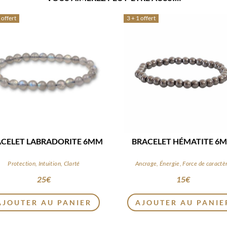
 offert
3 + 1 offert
CELET LABRADORITE 6MM
BRACELET HÉMATITE 6
Protection, Intuition, Clarté
Ancrage, Énergie, Force de caractè
25
€
15
€
AJOUTER AU PANIER
AJOUTER AU PANIE