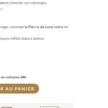
ion
et stimuler vos méninges
 !
orvège, nommée
la Pierre de Lune noire
de
iques reflets blancs laiteux
n en colissimo 48h
R AU PANIER