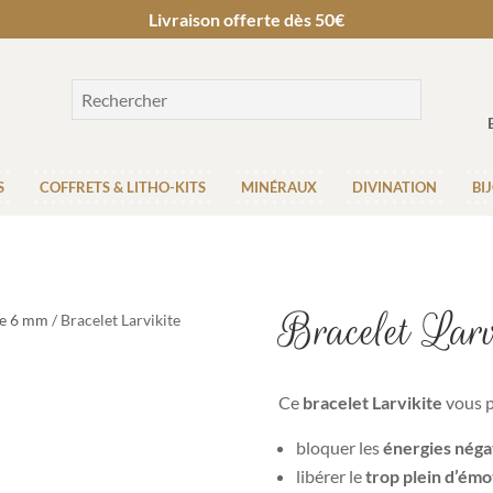
Livraison offerte dès 50€
S
COFFRETS & LITHO-KITS
MINÉRAUX
DIVINATION
BI
Bracelet Lar
re 6 mm
/ Bracelet Larvikite
Ce
bracelet Larvikite
vous p
bloquer les
énergies néga
libérer le
trop plein d’émo