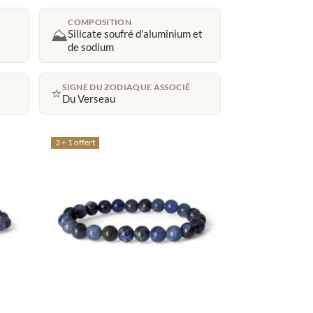
COMPOSITION
⛰️
Silicate soufré d'aluminium et
de sodium
SIGNE DU ZODIAQUE ASSOCIÉ
⭐
Du Verseau
3 + 1 offert