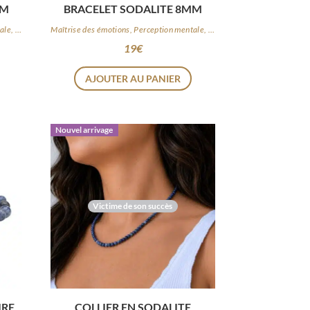
MM
BRACELET SODALITE 8MM
Maîtrise des émotions, Perception mentale, Logique
Maîtrise des émotions, Perception mentale, Logique
19
€
AJOUTER AU PANIER
Nouvel arrivage
Victime de son succès
IRE
COLLIER EN SODALITE