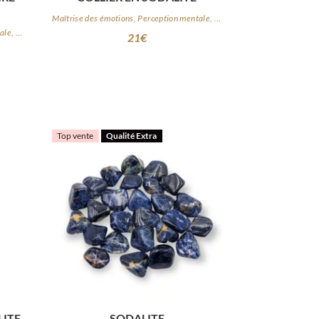
Maîtrise des émotions, Perception mentale, Logique
Maîtrise des émotions, Perception mentale, Logique
21
€
Top vente
Qualité Extra
LITE
SODALITE