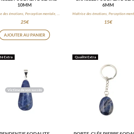
10MM
6MM
Maîtrise des émotions, Perception mentale, Logique
25
€
15
€
AJOUTER AU PANIER
té Extra
Qualité Extra
Victime de son succès
PENDENTIF SODALITE
PORTE-CLÉS PIERRE SODA