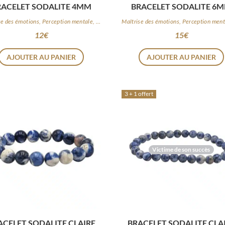
RACELET SODALITE 4MM
BRACELET SODALITE 6
Maîtrise des émotions, Perception mentale, Logique
12
€
15
€
AJOUTER AU PANIER
AJOUTER AU PANIER
3 + 1 offert
Victime de son succès
ACELET SODALITE CLAIRE
BRACELET SODALITE CLA