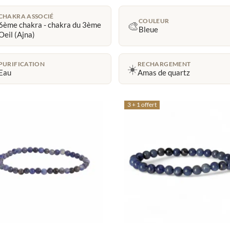
CHAKRA ASSOCIÉ
COULEUR
🎨
6ème chakra - chakra du 3ème
Bleue
Oeil (Ajna)
PURIFICATION
RECHARGEMENT
☀️
Eau
Amas de quartz
3 + 1 offert