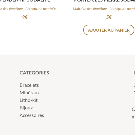
Maîtrise des émotions, Perception mentale, Logique
9
€
5
€
AJOUTER AU PANIER
CATEGORIES
Bracelets
Minéraux
Litho-kit
Bijoux
C
Accessoires
m
s Options