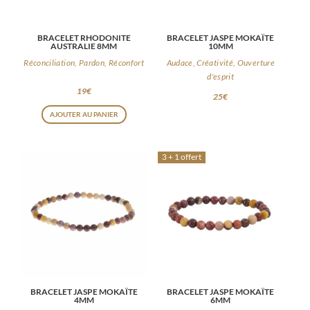
BRACELET RHODONITE
BRACELET JASPE MOKAÏTE
AUSTRALIE 8MM
10MM
Réconciliation, Pardon, Réconfort
Audace, Créativité, Ouverture
d'esprit
19
€
25
€
AJOUTER AU PANIER
3 + 1 offert
BRACELET JASPE MOKAÏTE
BRACELET JASPE MOKAÏTE
4MM
6MM