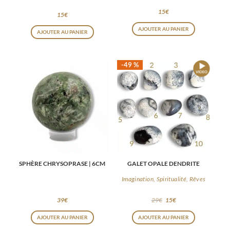
15
€
15
€
AJOUTER AU PANIER
AJOUTER AU PANIER
-49 %
SPHÈRE CHRYSOPRASE | 6CM
GALET OPALE DENDRITE
Imagination, Spiritualité, Rêves
39
€
29
€
15
€
Ce
AJOUTER AU PANIER
AJOUTER AU PANIER
produit