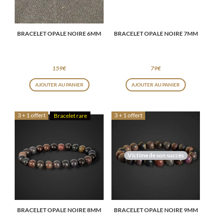
BRACELET OPALE NOIRE 6MM
BRACELET OPALE NOIRE 7MM
159
€
79
€
AJOUTER AU PANIER
AJOUTER AU PANIER
3 + 1 offert
3 + 1 offert
Bracelet rare
Victime de son succès
BRACELET OPALE NOIRE 8MM
BRACELET OPALE NOIRE 9MM