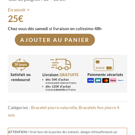
En savoir +
25
€
Chez vous dès samedi si livraison en colissimo 48h
AJOUTER AU PANIER
quantité
de
Bracelet
Chrysoprase
4mm
Catégories :
Bracelet pierre naturelle
,
Bracelets fins pierre 4
mm
ATTENTION !
Tenir
hors de la portée des enfants, danger d'étouffement car