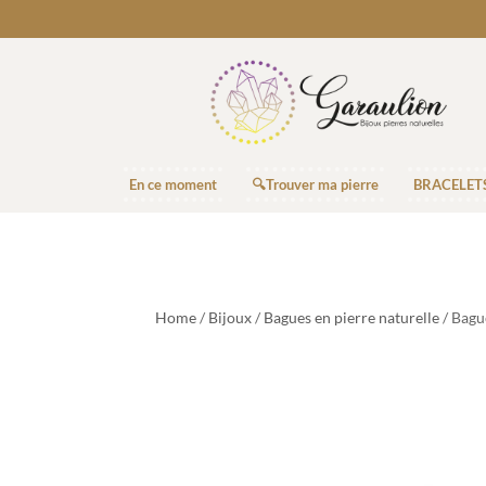
En ce moment
🔍Trouver ma pierre
BRACELET
Home
/
Bijoux
/
Bagues en pierre naturelle
/ Bagu