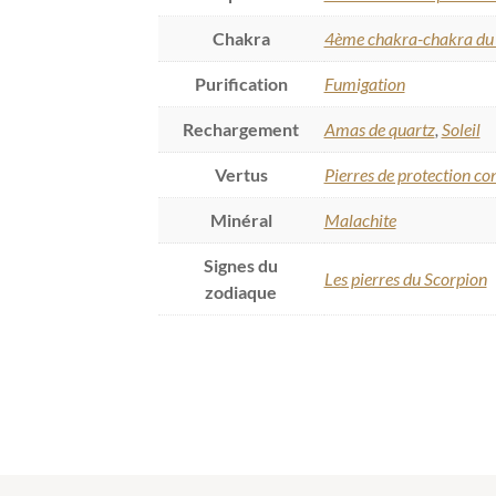
Chakra
4ème chakra-chakra du 
Purification
Fumigation
Rechargement
Amas de quartz
,
Soleil
Vertus
Pierres de protection con
Minéral
Malachite
Signes du
Les pierres du Scorpion
zodiaque