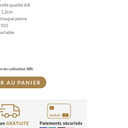
relle qualité AA
x 1,2cm
 chaque pierre
t 925
fortable
on en colissimo 48h
R AU PANIER