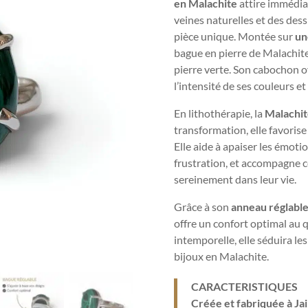
en Malachite
attire immédia
veines naturelles et des des
pièce unique. Montée sur
un
bague en pierre de Malachite
pierre verte. Son cabochon 
l’intensité de ses couleurs et
En lithothérapie, la
Malachi
transformation, elle favorise 
Elle aide à apaiser les émotio
frustration, et accompagne c
sereinement dans leur vie.
Grâce à son
anneau réglabl
offre un confort optimal au q
intemporelle, elle séduira le
bijoux en Malachite.
CARACTERISTIQUES
Créée et fabriquée à Ja