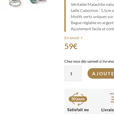
Véritable Malachite natu
taille Cabochon : 1,5cm 
Motifs verts uniques sur
Bague réglable en argen
Ajustement facile et con
En savoir +
59
€
Chez vous dès samedi si livrais
quantité
AJOUTE
de
Bague
Malachite