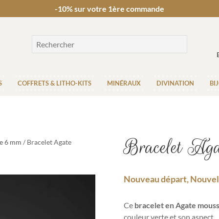
-10% sur votre 1ère commande
S
COFFRETS & LITHO-KITS
MINÉRAUX
DIVINATION
BI
Bracelet Ag
re 6 mm
/ Bracelet Agate
Nouveau départ, Nouvelle
Ce
bracelet en Agate mous
couleur verte et son aspect.