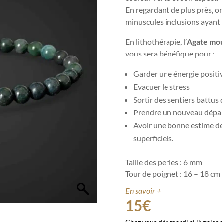
En regardant de plus près, on
minuscules inclusions ayant
En lithothérapie, l’
Agate mo
vous sera bénéfique pour :
Garder une énergie positiv
Evacuer le stress
Sortir des sentiers battus
Prendre un nouveau départ
Avoir une bonne estime de 
superficiels.
Taille des perles : 6 mm
Tour de poignet : 16 – 18 cm
En savoir +
15
€
Chez vous dès mardi si livraiso