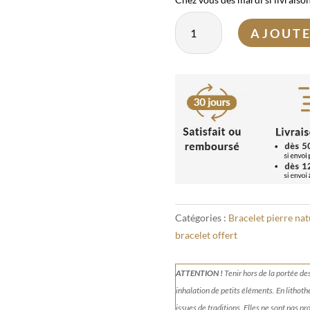
quantité
AJOUTE
de
Bracelet
Agate
Mousse
6
mm
Catégories :
Bracelet pierre nat
bracelet offert
ATTENTION !
Tenir
hors de la portée de
inhalation de petits éléments.
En lithoth
issues de traditions. Elles ne sont pas p