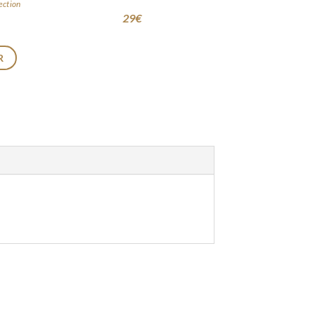
ection
29
€
R