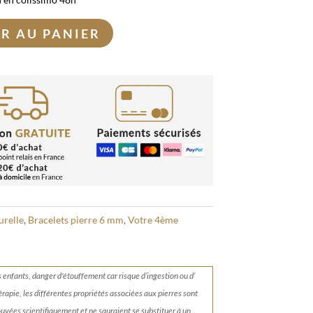
R AU PANIER
urelle
,
Bracelets pierre 6 mm
,
Votre 4ème
s enfants, danger d'étouffement car risque d’ingestion ou d’
érapie, les différentes propriétés associées aux pierres sont
rouvées scientifiquement et ne sauraient se substituer à un