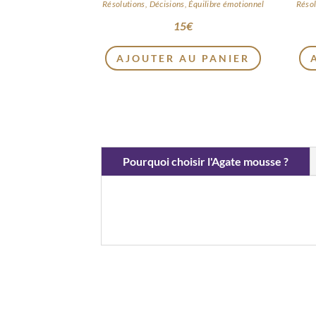
Résolutions, Décisions, Équilibre émotionnel
Résol
15
€
AJOUTER AU PANIER
Pourquoi choisir l'Agate mousse ?
Continuer sans accepter
Nous respectons
votre vie privée