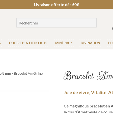
Livraison offerte dès 50€
S
COFFRETS & LITHO-KITS
MINÉRAUX
DIVINATION
BI
Bracelet Amé
re 8 mm
/ Bracelet Amétrine
Joie de vivre, Vitalité, 
Ce magnifique
bracelet en 
la fois d’
Améthyste
de couleu