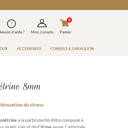
0
Besoin d’aide ?
Mon compte
Panier
JOUX
ACCESSOIRES
CONSEILS & GARAULION
trine 8mm
Atténuation du stress
Amétrine
a la particularité d’être composé à
r violet-clair et de
Citrine
jaune. Cette jolie