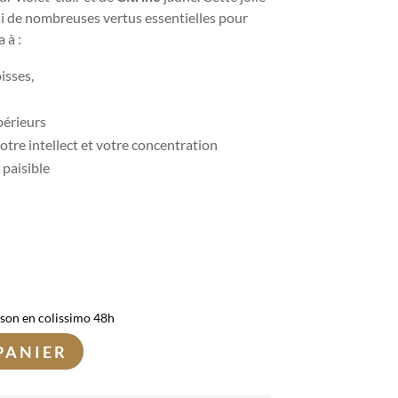
si de nombreuses vertus essentielles pour
 à :
isses,
périeurs
otre intellect et votre concentration
 paisible
ison en colissimo 48h
PANIER