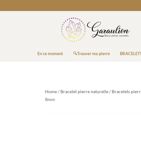
En ce moment
🔍Trouver ma pierre
BRACELET
Home
/
Bracelet pierre naturelle
/
Bracelets pier
8mm