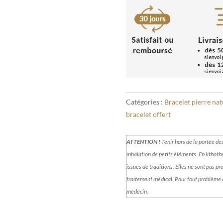
Bracelet
Amétrine
8mm
Catégories :
Bracelet pierre nat
bracelet offert
ATTENTION !
Tenir
hors de la portée de
inhalation de petits éléments.
En lithoth
issues de traditions. Elles ne sont pas p
traitement médical. Pour tout problème
médecin.