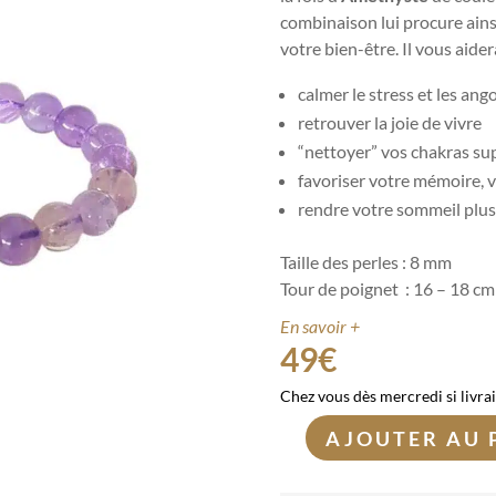
combinaison lui procure ain
votre bien-être. Il vous aidera
calmer le stress et les ango
retrouver la joie de vivre
“nettoyer” vos chakras su
favoriser votre mémoire, v
rendre votre sommeil plus
Taille des perles : 8 mm
Tour de poignet : 16 – 18 cm
En savoir +
49
€
Chez vous dès mercredi si livra
AJOUTER AU 
quantité
de