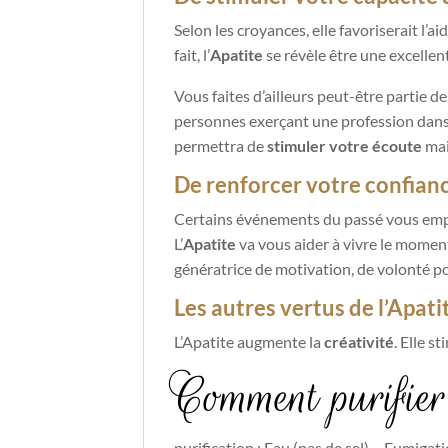
Selon les croyances, elle favoriserait l’ai
fait, l’
Apatite
se révèle être une excellen
Vous faites d’ailleurs peut-être partie d
personnes exerçant une profession dans l
permettra de
stimuler votre écoute
mai
De renforcer votre confian
Certains événements du passé vous empê
L’
Apatite
va vous aider à vivre le momen
génératrice de motivation, de volonté pour
Les autres vertus de l’Apati
L’Apatite augmente la
créativité
. Elle s
Comment purifier 
purification : Eau (pas de sel) – Fumigat