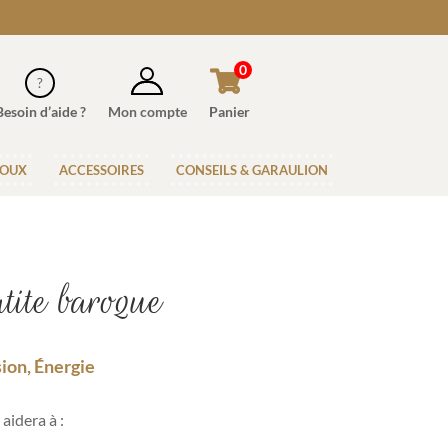
0
Besoin d’aide ?
Mon compte
Panier
JOUX
ACCESSOIRES
CONSEILS & GARAULION
ite baroque
ion, Énergie
aidera à :