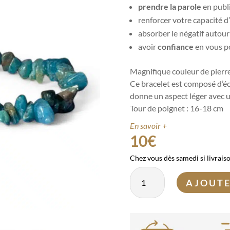
prendre la parole
en publ
renforcer votre capacité d
absorber le négatif autou
avoir
confiance
en vous 
Magnifique couleur de pierr
Ce bracelet est composé d’écla
donne un aspect léger avec u
Tour de poignet : 16-18 cm
En savoir +
10
€
Chez vous dès samedi si livrais
quantité
AJOUTE
de
Bracelet
Apatite
baroque