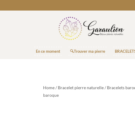
En ce moment
🔍Trouver ma pierre
BRACELET
Home
/
Bracelet pierre naturelle
/
Bracelets baro
baroque