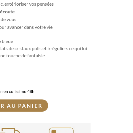
ic,
extérioriser vos pensées
’
écoute
r de vous
pour
avancer dans votre vie
e bleue
ts de cristaux polis et irréguliers ce qui lui
ne touche de fantaisie.
on en colissimo 48h
R AU PANIER