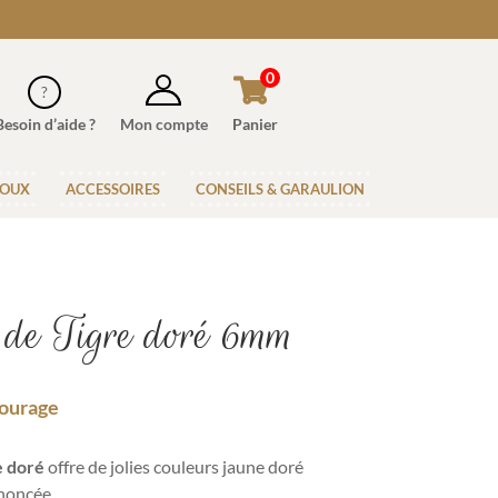
0
Besoin d’aide ?
Mon compte
Panier
JOUX
ACCESSOIRES
CONSEILS & GARAULION
 de Tigre doré 6mm
Courage
e doré
offre de jolies couleurs jaune doré
noncée.