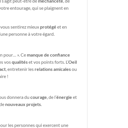
l s’agit peut-être de
méchanceté
, de
 votre entourage, qui se plaignent en
s vous sentirez mieux
protégé
et en
d’une personne à votre égard.
ien pour… ». Ce
manque de confiance
es vos
qualités
et vos points forts. L’
Oeil
act
, entretenir les
relations amicales
ou
ire !
 vous donnera du
courage
, de l’
énergie
et
 de
nouveaux projets
.
pour les personnes qui exercent une