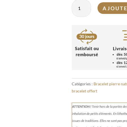
quantité
AJOUTE
de
Bracelet
Oeil
de
Tigre
doré
6mm
Catégories :
Bracelet pierre nat
bracelet offert
ATTENTION !
Tenir
hors de la portée de
inhalation de petits éléments.
En lithoth
issues de traditions. Elles ne sont pas p