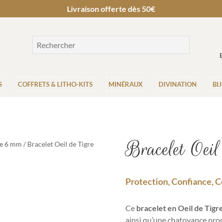
Livraison offerte dès 50€
S
COFFRETS & LITHO-KITS
MINÉRAUX
DIVINATION
BI
Bracelet Oeil
re 6 mm
/ Bracelet Oeil de Tigre
Protection, Confiance, 
Ce
bracelet en Oeil de Tigr
ainsi qu’une chatoyance pro