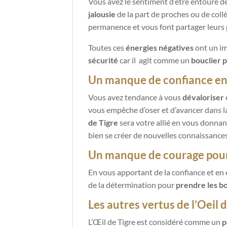
Vous avez le sentiment d’être entouré d
jalousie
de la part de proches ou de collè
permanence et vous font partager leur
Toutes ces
énergies négatives
ont un im
sécurité
car il
agit comme un
bouclier 
Un manque de confiance e
Vous avez tendance à vous
dévaloriser
e
vous empêche d’oser et d’avancer dans la
de Tigre
sera votre allié en vous donna
bien se créer de nouvelles connaissanc
Un manque de courage pour 
En vous apportant de la confiance et en 
de la détermination pour
prendre les b
Les autres vertus de l’Oeil 
L’Œil de Tigre est considéré comme un
p