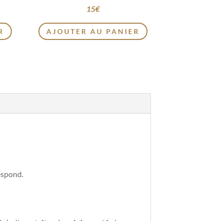
15
€
R
AJOUTER AU PANIER
espond.