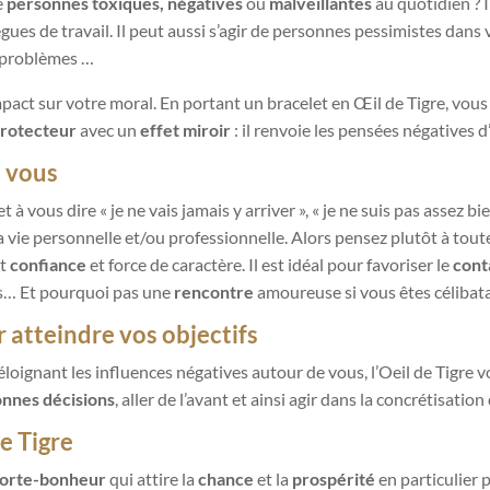
e
personnes toxiques, négatives
ou
malveillantes
au quotidien ? I
gues de travail. Il peut aussi s’agir de personnes pessimistes dans
s problèmes …
pact sur votre moral. En portant un bracelet en Œil de Tigre, vou
protecteur
avec un
effet miroir
: il renvoie les pensées négatives 
n vous
t à vous dire « je ne vais jamais y arriver », « je ne suis pas assez b
 vie personnelle et/ou professionnelle. Alors pensez plutôt à tout
nt
confiance
et force de caractère. Il est idéal pour favoriser le
cont
es… Et pourquoi pas une
rencontre
amoureuse si vous êtes célibata
atteindre vos objectifs
éloignant les influences négatives autour de vous, l’Oeil de Tigre
onnes décisions
, aller de l’avant et ainsi agir dans la concrétisation
de Tigre
orte-bonheur
qui attire la
chanc
e
et la
prospérité
en particulier 