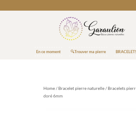
En ce moment
🔍Trouver ma pierre
BRACELET
Home
/
Bracelet pierre naturelle
/
Bracelets pier
doré 6mm