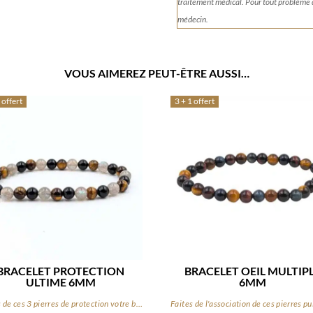
traitement médical. Pour tout problème
médecin.
VOUS AIMEREZ PEUT-ÊTRE AUSSI…
 offert
3 + 1 offert
BRACELET PROTECTION
BRACELET OEIL MULTIP
ULTIME 6MM
6MM
Faites de ces 3 pierres de protection votre bouclier au quotidien