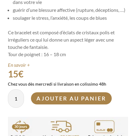
dans votre vie
guérir d’une blessure affective (rupture, déceptions, …)
soulager le stress, l’anxiété, les coups de blues
Ce bracelet est composé d’éclats de cristaux polis et
irréguliers ce qui lui donne un aspect léger avec une
touche de fantaisie.
Tour de poignet : 16 – 18 cm
En savoir +
15
€
Chez vous dès mercredi si livraison en colissimo 48h
quantité
AJOUTER AU PANIER
de
Bracelet
Quartz
fraise
baroque