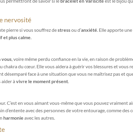
us permettront de savoir si le
bracelet en Variscite
est le bijou 
re nervosité
te pierre si vous souffrez de
stress
ou d’
anxiété
. Elle apporte une 
if et plus calme
.
n vous
, voire même perdu confiance en la vie, en raison de problè
au chakra du cœur. Elle vous aidera à guérir vos blessures et vous 
t désemparé face à une situation que vous ne maîtrisez pas et que 
 aider à
vivre le moment présent
.
r. C’est en vous aimant vous-même que vous pouvez vraiment aime
in d’entente avec des personnes de votre entourage, comme des co
en
harmonie
avec les autres.
ite