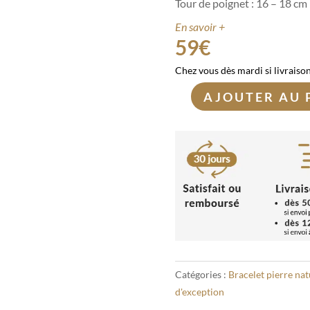
Tour de poignet : 16 – 18 cm
En savoir +
59
€
Chez vous dès mardi si livraiso
AJOUTER AU 
quantité
de
Bracelet
Variscite
10mm
Catégories :
Bracelet pierre nat
d'exception