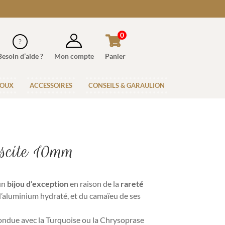
0
Besoin d’aide ?
Mon compte
Panier
JOUX
ACCESSOIRES
CONSEILS & GARAULION
scite 10mm
 un
bijou d’exception
en raison de la
rareté
d’aluminium hydraté, et du camaïeu de ses
fondue avec la Turquoise ou la Chrysoprase