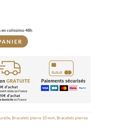
n en colissimo 48h
PANIER
urelle
,
Bracelets pierre 10 mm
,
Bracelets pierres