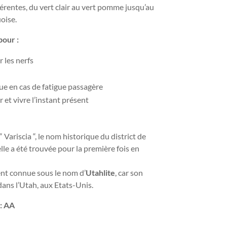
férentes, du vert clair au vert pomme jusqu’au
oise.
pour :
r les nerfs
e en cas de fatigue passagère
et vivre l’instant présent
 Variscia “, le nom historique du district de
le a été trouvée pour la première fois en
ent connue sous le nom d’
Utahlite
, car son
dans l’Utah, aux Etats-Unis.
 : AA