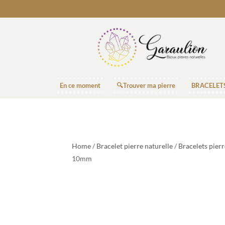
En ce moment
🔍Trouver ma pierre
BRACELET
Home
/
Bracelet pierre naturelle
/
Bracelets pier
10mm