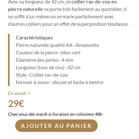
Avec sa longueur de 42 cm, ce
collier ras-de-cou en
pierre naturelle
se porte très facilement au quotidien. Il
se suffit à lui-même ou se marie parfaitement avec
d’autres colliers pour un effet de superposition tendance.
Caractéristiques
Pierre naturelle qualité AA : Amazonite
Couleur de la pierre : bleu-vert
Diamètre des perles : 4 mm
Longueur (tour de cou) : 42 cm
Style : Collier ras-de-cou
Fermoir à visser : discret et facile à mettre
En savoir +
29
€
Chez vous dès mardi si livraison en colissimo 48h
AJOUTER AU PANIER
quantité
de