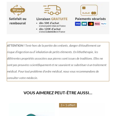
Collier
en
Amazonite
ATTENTION !
Tenir
hors de la portée des enfants, danger d'étouffement car
risque d’ingestion ou d’ inhalation de petits éléments.
En lithothérapie, les
différentes propriétés associées aux pierres sont issues de traditions. Elles ne
sont pas prouvées scientifiquement et ne sauraient se substituer à un traitement
médical. Pour tout problème d'ordre médical, nous vous recommandons de
consulter votre médecin.
VOUS AIMEREZ PEUT-ÊTRE AUSSI…
3 + 1 offert