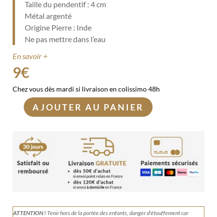
Taille du pendentif : 4 cm
Métal argenté
Origine Pierre : Inde
Ne pas mettre dans l’eau
En savoir +
9
€
Chez vous dès mardi si livraison en colissimo 48h
AJOUTER AU PANIER
quantité
de
Pendentif
Arbre
de
vie
en
Péridot
ATTENTION !
Tenir
hors de la portée des enfants, danger d'étouffement car