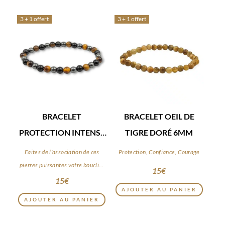
3 + 1 offert
3 + 1 offert
BRACELET
BRACELET OEIL DE
PROTECTION INTENSE
TIGRE DORÉ 6MM
6MM
Faites de l'association de ces
Protection, Confiance, Courage
pierres puissantes votre bouclier
15
€
du quotidien
15
€
AJOUTER AU PANIER
AJOUTER AU PANIER