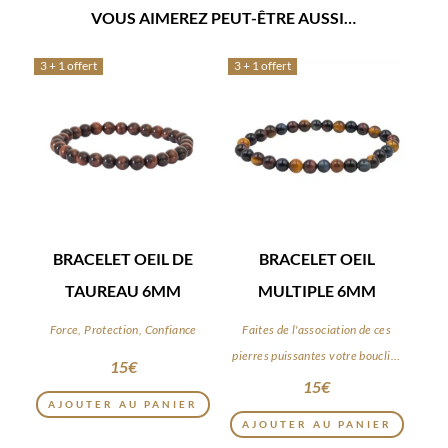
VOUS AIMEREZ PEUT-ÊTRE AUSSI…
3 + 1 offert
3 + 1 offert
BRACELET OEIL DE
BRACELET OEIL
TAUREAU 6MM
MULTIPLE 6MM
Force, Protection, Confiance
Faites de l'association de ces
pierres puissantes votre bouclier
15
€
du quotidien
15
€
AJOUTER AU PANIER
AJOUTER AU PANIER