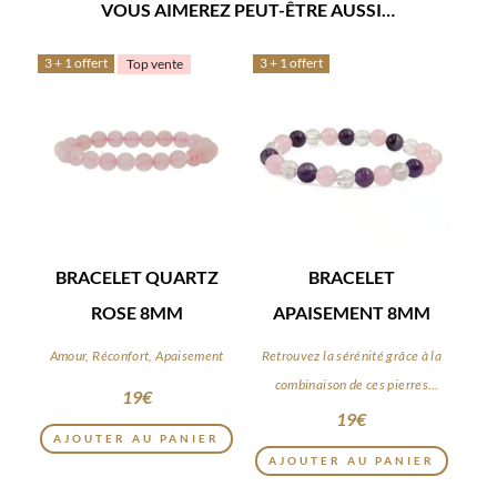
VOUS AIMEREZ PEUT-ÊTRE AUSSI…
3 + 1 offert
3 + 1 offert
Top vente
BRACELET QUARTZ
BRACELET
ROSE 8MM
APAISEMENT 8MM
Amour, Réconfort, Apaisement
Retrouvez la sérénité grâce à la
combinaison de ces pierres
19
€
apaisantes
19
€
AJOUTER AU PANIER
AJOUTER AU PANIER