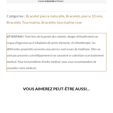
Quartz
10
mm
Catégories :
Bracelet pierre naturelle
,
Bracelets pierre 10 mm
,
Bracelets Tourmaline
,
Bracelets tourmaline rose
ATTENTION !
Tenir
hors de la portée des enfants, danger d'étouffement car
risque d’ingestion ou d’ inhalation de petits éléments.
En lithothérapie, les
différentes propriétés associées aux pierres sont issues de traditions. Elles ne
sont pas prouvées scientifiquement et ne sauraient se substituer à un traitement
médical. Pour tout problème d'ordre médical, nous vous recommandons de
consulter votre médecin.
VOUS AIMEREZ PEUT-ÊTRE AUSSI…