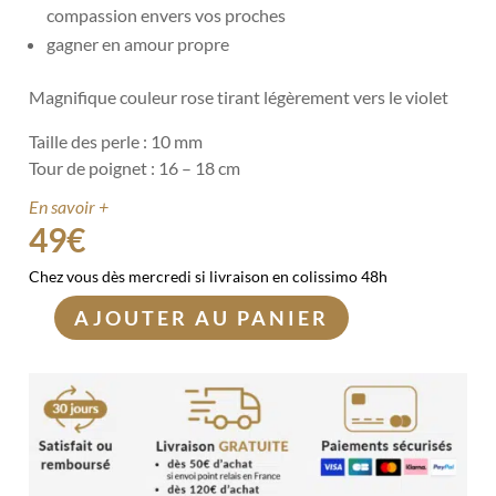
compassion envers vos proches
gagner en amour propre
Magnifique couleur rose tirant légèrement vers le violet
Taille des perle : 10 mm
Tour de poignet : 16 – 18 cm
En savoir +
49
€
Chez vous dès mercredi si livraison en colissimo 48h
AJOUTER AU PANIER
quantité
de
Bracelet
Tourmaline
rose
sur