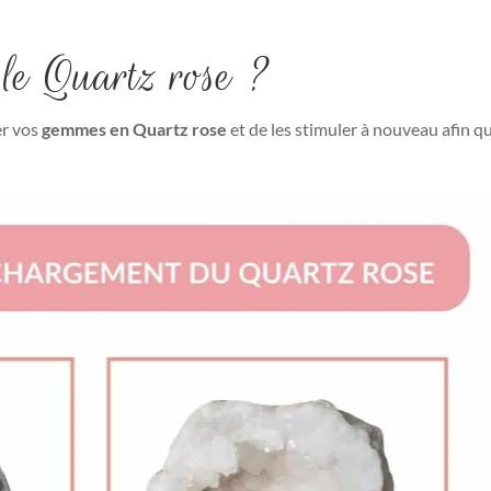
Coffret de purification
le Quartz rose ?
,
,
,
découverte
Litho-kits
Purification & rechargement
Purification minerau
39
€
r vos
gemmes en Quartz rose
et de les stimuler à nouveau afin q