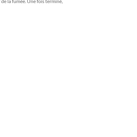
 de la fumée. Une fois terminé,
Top vente