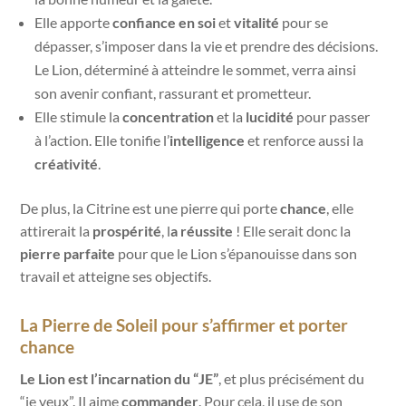
Elle apporte
confiance en soi
et
vitalité
pour se
dépasser, s’imposer dans la vie et prendre des décisions.
Le Lion, déterminé à atteindre le sommet, verra ainsi
son avenir confiant, rassurant et prometteur.
Elle stimule la
concentration
et la
lucidité
pour passer
à l’action. Elle tonifie l’
intelligence
et renforce aussi la
créativité
.
De plus, la Citrine est une pierre qui porte
chance
, elle
attirerait la
prospérité
, l
a réussite
! Elle serait donc la
pierre parfaite
pour que le Lion s’épanouisse dans son
travail et atteigne ses objectifs.
La Pierre de Soleil pour s’affirmer et porter
chance
Le Lion est l’incarnation du “JE”
, et plus précisément du
“je veux”. Il aime
commander
. Pour cela, il use de son