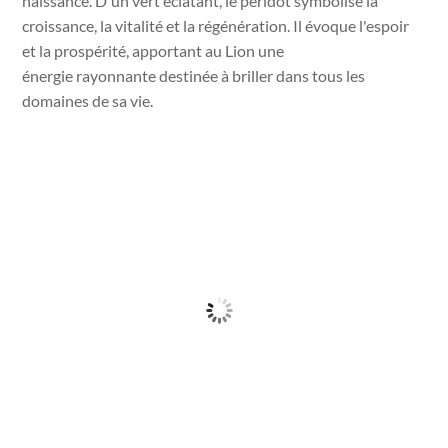
naissance. D'un vert éclatant, le péridot symbolise la
croissance, la vitalité et la régénération. Il évoque l'espoir
et la prospérité, apportant au Lion une
énergie
rayonnante destinée à briller dans tous les
domaines de sa vie.
Top
Pendentif Arbre de vie en Péridot
9
€