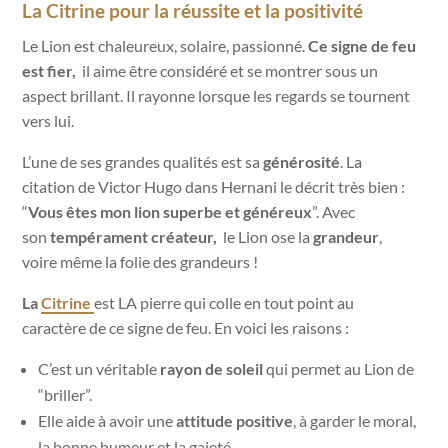
La Citrine pour la réussite et la positivité
Le Lion est chaleureux, solaire, passionné.
Ce signe de feu
est fier,
il aime être considéré et se montrer sous un
aspect brillant. Il rayonne lorsque les regards se tournent
vers lui.
L’une de ses grandes qualités est sa
générosité
. La
citation
de Victor Hugo dans Hernani le décrit très bien :
“
Vous êtes mon lion superbe et généreux
”.
Avec
son
tempérament créateur,
le Lion ose la
grandeur
,
voire même la folie des grandeurs !
La
Citrine
est LA pierre qui
colle en tout point au
caractère de ce signe de feu. En voici les raisons :
C’est un véritable
rayon de soleil
qui permet au Lion de
“briller”.
Elle aide à avoir une
attitude positive
, à garder le moral,
la bonne humeur et la gaieté.