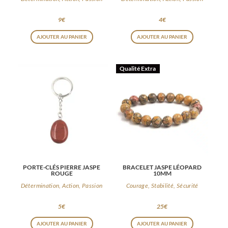
9
€
4
€
AJOUTER AU PANIER
AJOUTER AU PANIER
Qualité Extra
PORTE-CLÉS PIERRE JASPE
BRACELET JASPE LÉOPARD
ROUGE
10MM
Détermination, Action, Passion
Courage, Stabilité, Sécurité
5
€
25
€
AJOUTER AU PANIER
AJOUTER AU PANIER