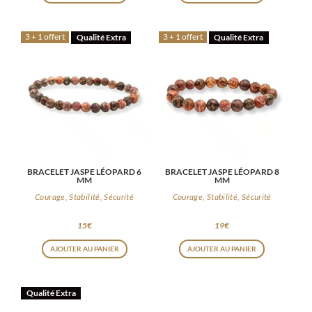
3 + 1 offert
3 + 1 offert
Qualité Extra
Qualité Extra
BRACELET JASPE LÉOPARD 6
BRACELET JASPE LÉOPARD 8
MM
MM
Courage, Stabilité, Sécurité
Courage, Stabilité, Sécurité
15
€
19
€
AJOUTER AU PANIER
AJOUTER AU PANIER
Qualité Extra