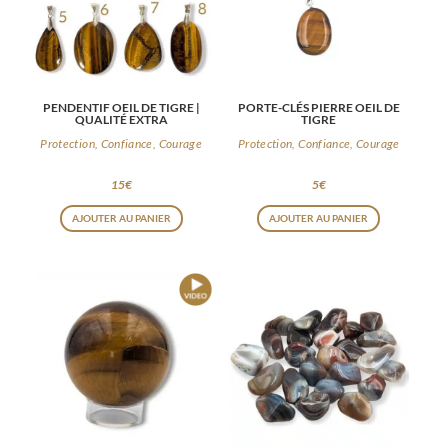
PENDENTIF OEIL DE TIGRE |
PORTE-CLÉS PIERRE OEIL DE
QUALITÉ EXTRA
TIGRE
Protection, Confiance, Courage
Protection, Confiance, Courage
15
€
5
€
Ce
AJOUTER AU PANIER
AJOUTER AU PANIER
produit
a
plusieurs
variations.
Les
options
peuvent
être