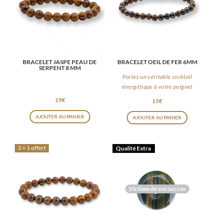
BRACELET JASPE PEAU DE
BRACELET OEIL DE FER 6MM
SERPENT 8 MM
Portez un véritable cocktail
énergétique à votre poignet
19
€
15
€
AJOUTER AU PANIER
AJOUTER AU PANIER
3 + 1 offert
Qualité Extra
Victime de son succès