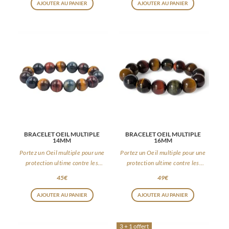
AJOUTER AU PANIER
AJOUTER AU PANIER
BRACELET OEIL MULTIPLE
BRACELET OEIL MULTIPLE
14MM
16MM
Portez un Oeil multiple pour une
Portez un Oeil multiple pour une
protection ultime contre les
protection ultime contre les
énergies négatives
énergies négatives
45
€
49
€
AJOUTER AU PANIER
AJOUTER AU PANIER
3 + 1 offert