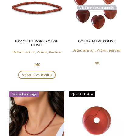
Victime de son succès
BRACELET JASPE ROUGE
COEUR JASPE ROUGE
HEISHI
Détermination, Action, Passion
Détermination, Action, Passion
8
€
14
€
AJOUTER AU PANIER
Nouvel arrivage
Qualité Extra