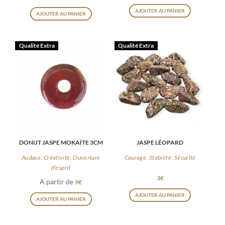
AJOUTER AU PANIER
AJOUTER AU PANIER
Qualité Extra
Qualité Extra
DONUT JASPE MOKAÏTE 3CM
JASPE LÉOPARD
Audace, Créativité, Ouverture
Courage, Stabilité, Sécurité
d'esprit
3
€
A partir de
9
€
Ce
AJOUTER AU PANIER
AJOUTER AU PANIER
produit
a