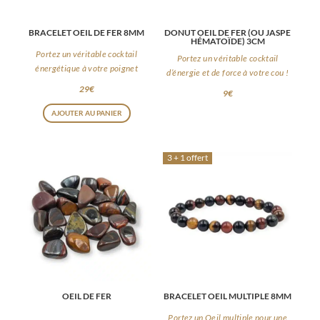
BRACELET OEIL DE FER 8MM
DONUT OEIL DE FER (OU JASPE
HÉMATOÏDE) 3CM
Portez un véritable cocktail
Portez un véritable cocktail
énergétique à votre poignet
d’énergie et de force à votre cou !
29
€
9
€
AJOUTER AU PANIER
3 + 1 offert
OEIL DE FER
BRACELET OEIL MULTIPLE 8MM
Portez un Oeil multiple pour une