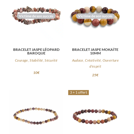
Victime de son succès
Victime de son succès
BRACELET JASPE LÉOPARD
BRACELET JASPE MOKAÏTE
BAROQUE
10MM
Courage, Stabilité, Sécurité
Audace, Créativité, Ouverture
d'esprit
10
€
25
€
3 + 1 offert