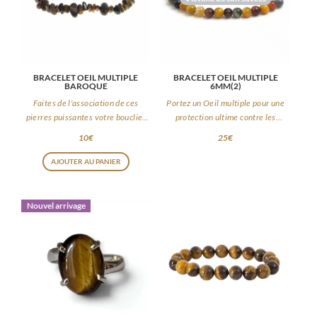
BRACELET OEIL MULTIPLE
BRACELET OEIL MULTIPLE
BAROQUE
6MM(2)
Faites de l'association de ces
Portez un Oeil multiple pour une
pierres puissantes votre bouclier
protection ultime contre les
du quotidien
énergies négatives
10
€
25
€
AJOUTER AU PANIER
Nouvel arrivage