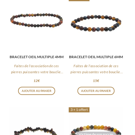
BRACELET OEIL MULTIPLE 4MM
BRACELET OEIL MULTIPLE 6MM
Faites de l'association de ces
Faites de l'association de ces
pierres puissantes votre bouclier
pierres puissantes votre bouclier
du quotidien
du quotidien
12
€
15
€
AJOUTER AU PANIER
AJOUTER AU PANIER
3 + 1 offert
Victime de son succès