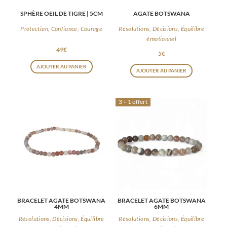
choisies
SPHÈRE OEIL DE TIGRE | 5CM
AGATE BOTSWANA
sur
la
Protection, Confiance, Courage
Résolutions, Décisions, Équilibre
émotionnel
page
49
€
5
€
du
AJOUTER AU PANIER
produit
AJOUTER AU PANIER
3 + 1 offert
BRACELET AGATE BOTSWANA
BRACELET AGATE BOTSWANA
4MM
6MM
Résolutions, Décisions, Équilibre
Résolutions, Décisions, Équilibre