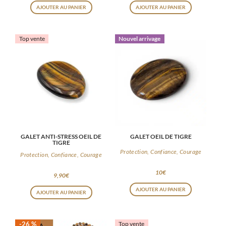
AJOUTER AU PANIER
AJOUTER AU PANIER
Top vente
Nouvel arrivage
GALET ANTI-STRESS OEIL DE
GALET OEIL DE TIGRE
TIGRE
Protection, Confiance, Courage
Protection, Confiance, Courage
10
€
9,90
€
AJOUTER AU PANIER
AJOUTER AU PANIER
-26 %
Top vente